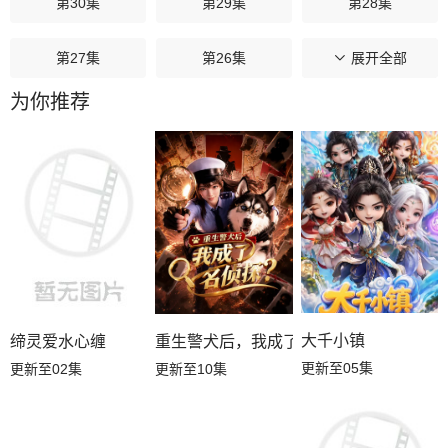
第30集
第29集
第28集
第27集
第26集
第25集
展开全部
为你推荐
第24集
第23集
第22集
第21集
第20集
第19集
第18集
第17集
第16集
第15集
第14集
第13集
第12集
第11集
第10集
大千小镇
缔灵爱水心缠
重生警犬后，我成了名侦探？
更新至05集
更新至02集
更新至10集
第09集
第08集
第07集
第06集
第05集
第04集