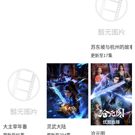
第03集
第02集
第01集
苏东坡与杭州的故事
更新至17集
大主宰年番
灵武大陆
沧元图
更新至85集
更新至204集