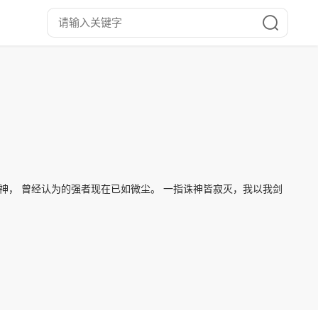
神， 曾经认为的强者现在已如微尘。 一指诛神皆寂灭，我以我剑