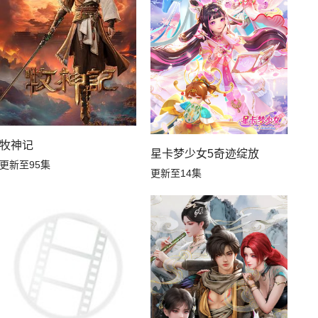
牧神记
星卡梦少女5奇迹绽放
更新至95集
更新至14集