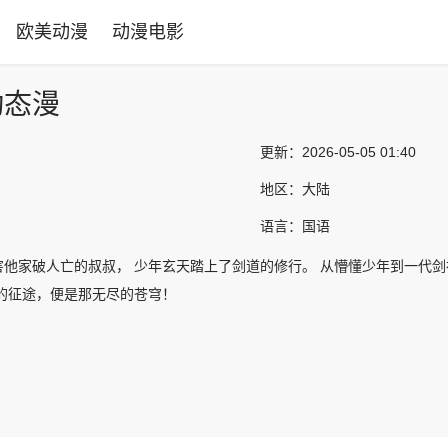
欧美动漫
动漫电影
动态漫
更新：
2026-05-05 01:40
地区：
大陆
语言：
国语
他家破人亡的叔叔， 少年玄天踏上了剑道的修行。 从懵懂少年到一代剑
他的征途，便是那无尽的苍穹！