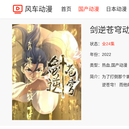
风车动漫
首页
国产动漫
日本动漫
剑逆苍穹
状态：
全24集
年份：
2022
类型：
热血,国产动漫
简介：
为了打倒那个害
逆苍穹！ 而