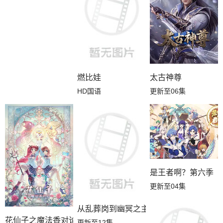
燃比娃
太古神尊
HD国语
更新至06集
是王者啊？第六季
更新至04集
从乱葬岗到幽冥之主
花仙子之魔法香对论
更新至12集