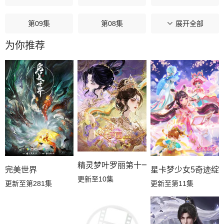
第09集
第08集
第07集
展开全部
为你推荐
第06集
第05集
第04集
第03集
第02集
第01集
精灵梦叶罗丽第十一季（下）
星卡梦少女5奇迹绽
完美世界
更新至10集
更新至第11集
更新至第281集