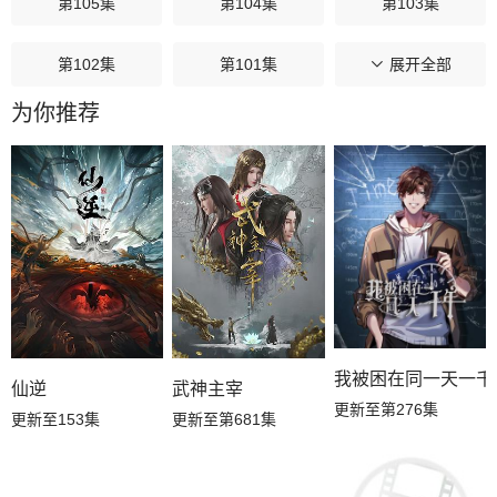
第105集
第104集
第103集
第102集
第101集
第100集
展开全部
为你推荐
第99集
第98集
第97集
第96集
第95集
第94集
第93集
第92集
第91集
第90集
第89集
第88集
第87集
第86集
第85集
我被困在同一天一千
仙逆
武神主宰
更新至第276集
更新至153集
更新至第681集
第84集
第83集
第82集
第81集
第80集
第79集