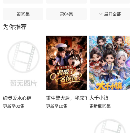
第05集
第04集
第03集
展开全部
为你推荐
第02集
第01集
大千小镇
缔灵爱水心缠
重生警犬后，我成了名侦探？
更新至05集
更新至02集
更新至10集