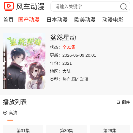
风车动漫
首页
国产动漫
日本动漫
欧美动漫
动漫电影
盆然星动
状态：
全31集
更新：
2026-05-09 20:01
年份：
2021
地区：
大陆
类型：
热血,国产动漫
播放列表
倒序
高清
第31集
第30集
第29集