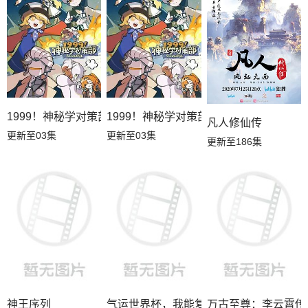
第04集
第03集
第02集
第01集
1999！神秘学对策部英语
1999！神秘学对策部国语
凡人修仙传
更新至03集
更新至03集
更新至186集
神王序列
气运世界杯，我能复制所有球星技能
万古至尊：李云霄传