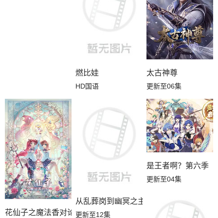
燃比娃
太古神尊
HD国语
更新至06集
是王者啊？第六季
更新至04集
从乱葬岗到幽冥之主
花仙子之魔法香对论
更新至12集