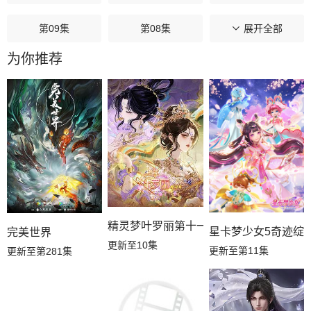
第09集
第08集
第07集
展开全部
为你推荐
第06集
第05集
第04集
第03集
第02集
第01集
精灵梦叶罗丽第十一季（下）
星卡梦少女5奇迹绽
完美世界
更新至10集
更新至第11集
更新至第281集