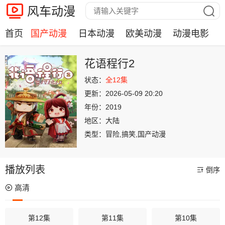
风车动漫
首页
国产动漫
日本动漫
欧美动漫
动漫电影
花语程行2
状态：
全12集
更新：
2026-05-09 20:20
年份：
2019
地区：
大陆
类型：
冒险,搞笑,国产动漫
播放列表
倒序
高清
第12集
第11集
第10集