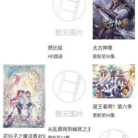
燃比娃
太古神尊
HD国语
更新至06集
是王者啊？第六季
更新至04集
从乱葬岗到幽冥之主
花仙子之魔法香对论
更新至12集