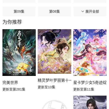
第09集
第08集
第07集
展开全部
为你推荐
第06集
第05集
第04集
第03集
第02集
第01集
精灵梦叶罗丽第十一季（下）
星卡梦少女5奇迹绽
完美世界
更新至10集
更新至第11集
更新至第281集