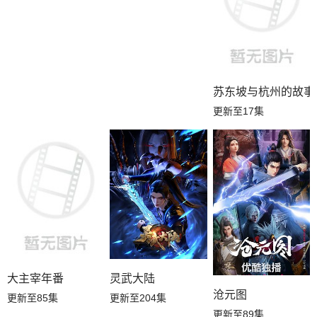
苏东坡与杭州的故事
更新至17集
大主宰年番
灵武大陆
沧元图
更新至85集
更新至204集
更新至89集