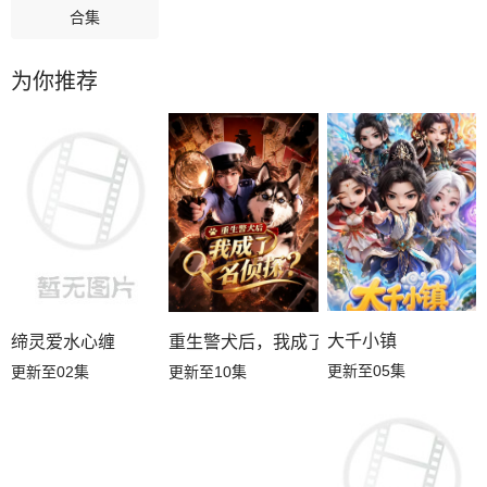
合集
为你推荐
大千小镇
缔灵爱水心缠
重生警犬后，我成了名侦探？
更新至05集
更新至02集
更新至10集