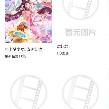
第158集
第157集
第152集
第151集
第146集
第145集
燃比娃
）
星卡梦少女5奇迹绽放
第140集
第139集
HD国语
更新至第11集
第134集
第133集
第128集
第127集
第122集
第121集
第116集
第115集