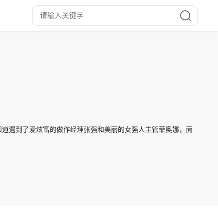
知道遇到了爱炫富的做作经理张强和美丽的女强人主管菲奥娜，面