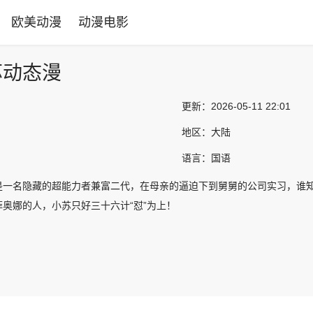
欧美动漫
动漫电影
苏动态漫
更新：
2026-05-11 22:01
地区：
大陆
语言：
国语
是一名隐藏的超能力者兼富二代，在母亲的逼迫下到舅舅的公司实习，谁
奥娜的人，小苏只好三十六计“怼”为上！