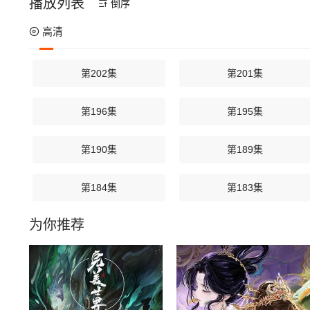
播放列表
倒序
高清
第202集
第201集
第196集
第195集
第190集
第189集
第184集
第183集
为你推荐
第178集
第177集
第172集
第171集
第166集
第165集