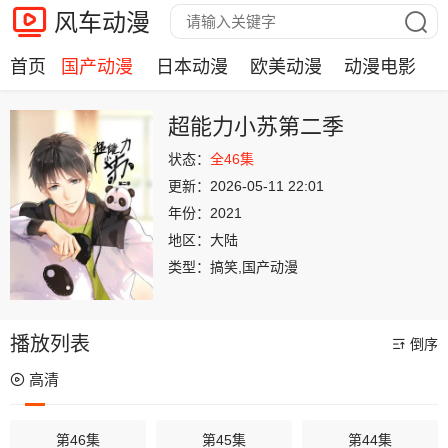
风车动漫
首页
国产动漫
日本动漫
欧美动漫
动漫电影
超能力小苏第二季
状态：
全46集
更新：
2026-05-11 22:01
年份：
2021
地区：
大陆
类型：
搞笑,国产动漫
播放列表
倒序
高清
第46集
第45集
第44集