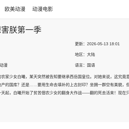
欧美动漫
动漫电影
想害朕第一季
更新：
2026-05-13 18:01
地区：
大陆
产动漫
语言：
国语
的农家少女白曦，某天突然被告知要继承西岳国皇位。对她来说，这究竟
破产的国库？还是……要用生命去填补的上古封印？坐拥一群空有美貌，
一天起，白曦开始了贫苦佃农少女的翻身大作战——翻的死去活来！现在