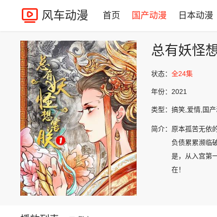
风车动漫
首页
国产动漫
日本动漫
总有妖怪
状态：
全24集
年份：
2021
类型：
搞笑,爱情,国
简介：
原本孤苦无依
负债累累濒临
是，从入宫第
在！