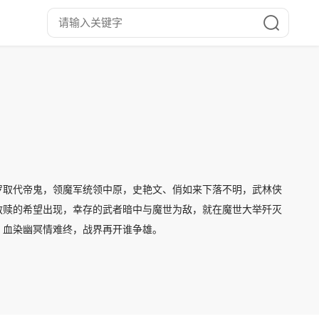
罗取代帝鬼，领魔军统领中原，史艳文、俏如来下落不明，武林侠
救赎的希望出现，幸存的武者暗中与魔世为敌，就在魔世大举歼灭
，血染幽冥情难终，战界再开谁争雄。