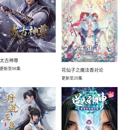
太古神尊
更新至06集
花仙子之魔法香对论
更新至20集