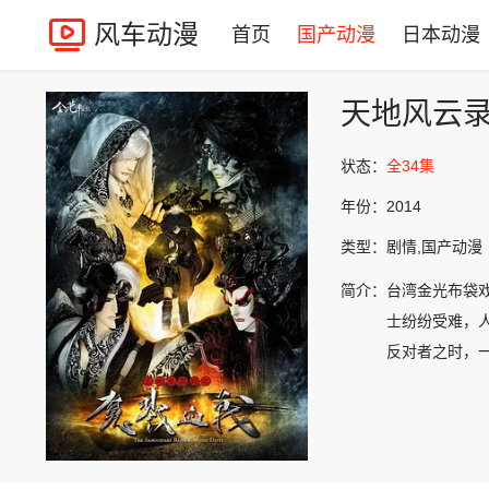
风车动漫
首页
国产动漫
日本动漫
天地风云
状态：
全34集
年份：
2014
类型：
剧情,国产动漫
简介：
台湾金光布袋
士纷纷受难，
反对者之时，