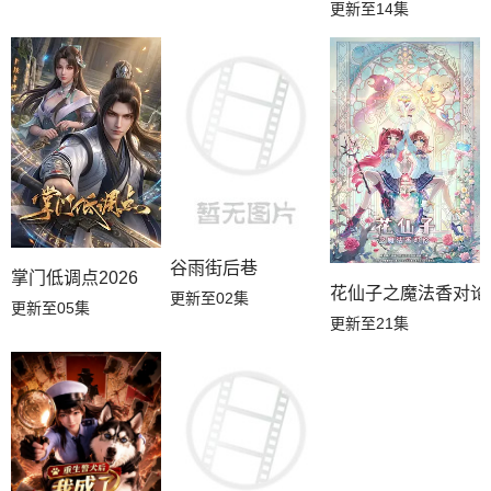
更新至14集
谷雨街后巷
掌门低调点2026
花仙子之魔法香对论
更新至02集
更新至05集
更新至21集