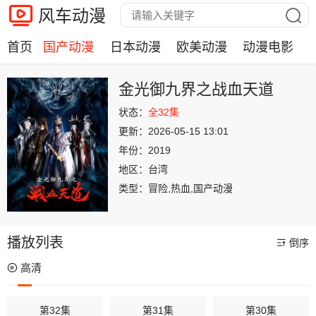
风车动漫
首页
国产动漫
日本动漫
欧美动漫
动漫电影
金光御九界之战血天道
状态：
全32集
更新：
2026-05-15 13:01
年份：
2019
地区：
台湾
类型：
冒险,热血,国产动漫
播放列表
倒序
高清
第32集
第31集
第30集