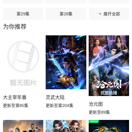
第29集
第28集
第27集
展开全部
为你推荐
第26集
第25集
第24集
第23集
第22集
第21集
第20集
第19集
第18集
第17集
第16集
第15集
第14集
第13集
第12集
大主宰年番
灵武大陆
沧元图
更新至第85集
更新至第204集
第11集
第10集
第09集
更新至89集
第08集
第07集
第06集