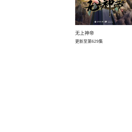
无上神帝
更新至第629集