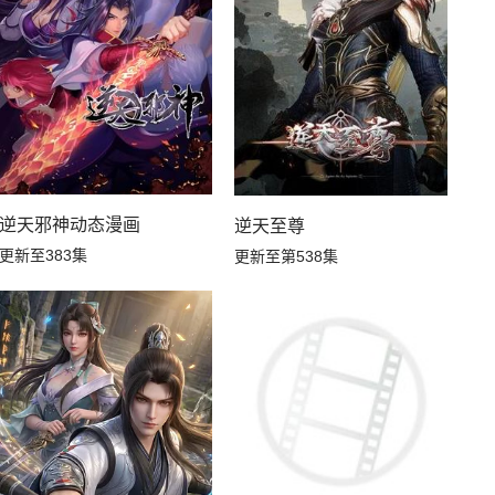
第18集
第17集
第12集
第11集
第06集
第05集
动态漫
逆天邪神动态漫画
逆天至尊
更新至383集
更新至第538集