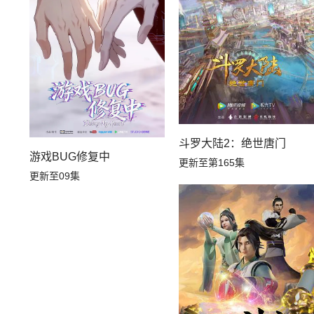
第22集
第21集
第16集
第15集
第10集
第09集
斗罗大陆2：绝世唐门
第04集
第03集
游戏BUG修复中
更新至第165集
更新至09集