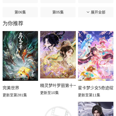
第06集
第05集
第04集
展开全部
为你推荐
第03集
第02集
第01集
精灵梦叶罗丽第十一季（下）
星卡梦少女5奇迹绽
完美世界
更新至10集
更新至第11集
更新至第281集