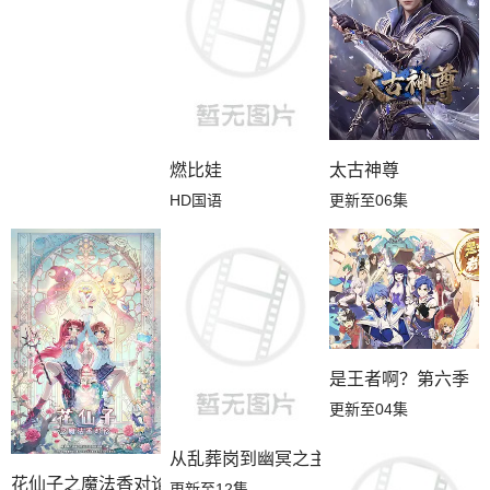
燃比娃
太古神尊
HD国语
更新至06集
是王者啊？第六季
更新至04集
从乱葬岗到幽冥之主
花仙子之魔法香对论
更新至12集