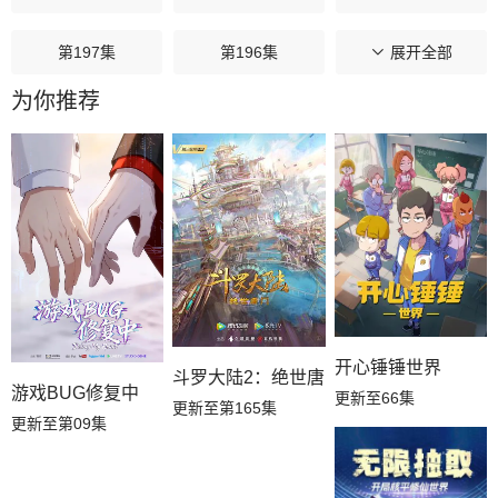
第197集
第196集
第195集
展开全部
为你推荐
第194集
第193集
第192集
第191集
第190集
第189集
第188集
第187集
第186集
第185集
第184集
第183集
第182集
第181集
第180集
开心锤锤世界
斗罗大陆2：绝世唐门
游戏BUG修复中
更新至66集
更新至第165集
第179集
第178集
第177集
更新至第09集
第176集
第175集
第174集