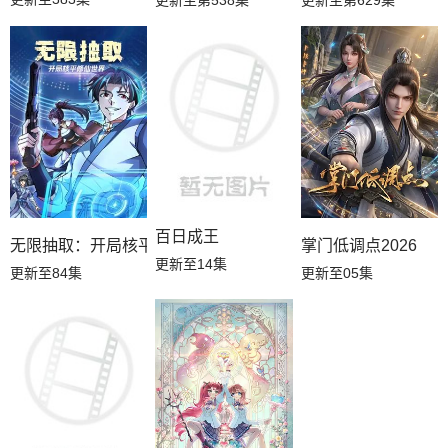
第149集
第148集
第147集
第146集
第145集
第144集
第143集
第142集
第141集
第140集
第139集
第138集
百日成王
无限抽取：开局核平修仙世界动态漫画
掌门低调点2026
第137集
第136集
第135集
更新至14集
更新至84集
更新至05集
第134集
第133集
第132集
第131集
第130集
第129集
第128集
第127集
第126集