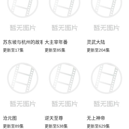
苏东坡与杭州的故事
大主宰年番
灵武大陆
更新至17集
更新至85集
更新至204集
沧元图
逆天至尊
无上神帝
更新至89集
更新至538集
更新至629集