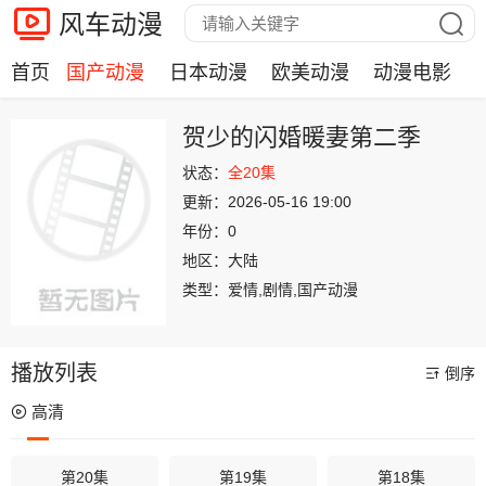
风车动漫
首页
国产动漫
日本动漫
欧美动漫
动漫电影
贺少的闪婚暖妻第二季
状态：
全20集
更新：
2026-05-16 19:00
年份：
0
地区：
大陆
类型：
爱情,剧情,国产动漫
播放列表
倒序
高清
第20集
第19集
第18集