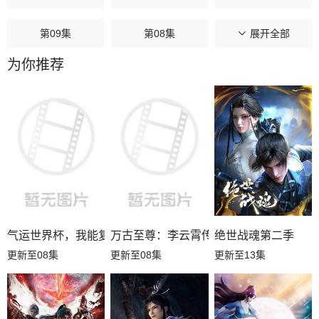
第09集
第08集
第07集
展开全部
为你推荐
第06集
第05集
第04集
第03集
第02集
第01集
气运世界杯，我能复制所有球星技能
万古至尊：李云霄传
绝世战魂第二季
更新至08集
更新至08集
更新至13集