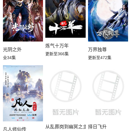
炼气十万年
光阴之外
万界独尊
更新至366集
全34集
更新至472集
从乱葬岗到幽冥之主
择日飞升
凡人修仙传