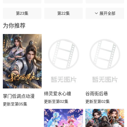
第23集
第22集
第21集
展开全部
为你推荐
第20集
第19集
第18集
第17集
第16集
第15集
第14集
第13集
第12集
第11集
第10集
第09集
第08集
第07集
第06集
缔灵爱水心缠
谷雨街后巷
掌门低调点动漫
更新至第02集
更新至第02集
更新至第05集
第05集
第04集
第03集
第02集
第01集