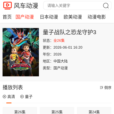
风车动漫
首页
国产动漫
日本动漫
欧美动漫
动漫电影
量子战队之恐龙守护3
状态：
全26集
更新：
2026-06-01 16:20
年份：
2026
地区：
中国大陆
类型：
国产动漫
播放列表
倒序
高清
量子
第26集
第25集
第24集