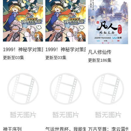
1999！神秘学对策部英语
1999！神秘学对策部国语
凡人修仙传
更新至03集
更新至03集
更新至186集
神王序列
气运世界杯，我能复制所有球星技能
万古至尊：李云霄传