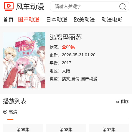
风车动漫
首页
国产动漫
日本动漫
欧美动漫
动漫电影
逃离玛丽苏
状态：
全09集
更新：
2026-05-31 01:20
年份：
2017
地区：
大陆
类型：
搞笑,爱情,国产动漫
播放列表
倒序
高清
第09集
第08集
第07集