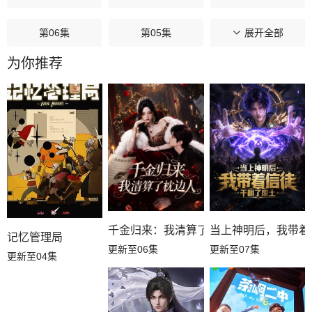
第06集
第05集
第04集
展开全部
为你推荐
第03集
第02集
第01集
千金归来：我清算了枕边人
当上神明后，我带着
记忆管理局
更新至06集
更新至07集
更新至04集