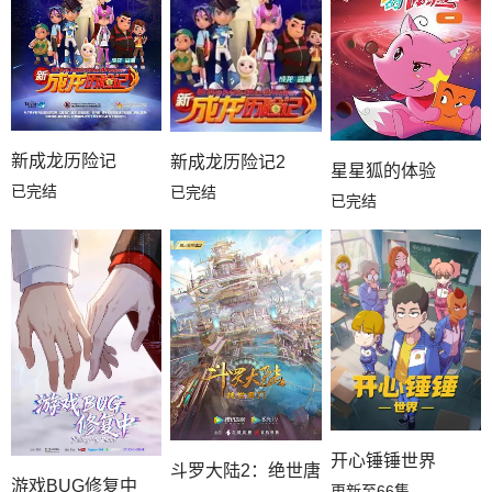
新成龙历险记
新成龙历险记2
星星狐的体验
已完结
已完结
已完结
开心锤锤世界
斗罗大陆2：绝世唐门
游戏BUG修复中
更新至66集