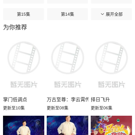
第15集
第14集
第13集
展开全部
为你推荐
第12集
第11集
第10集
第09集
第08集
第07集
第06集
第05集
第04集
第03集
第02集
第01集
掌门低调点
万古至尊：李云霄传
择日飞升
更新至10集
更新至08集
更新至06集