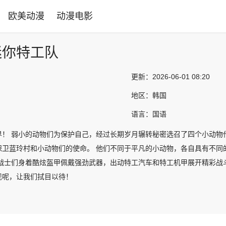
欧美动漫
动漫电影
迷你特工队
更新：
2026-06-01 08:20
地区：
韩国
语言：
国语
界！ 弱小的动物们为保护自己，经过长期岁月辗转秘密选召了四个小动物
保卫蓝玲村和小动物们的使命。 他们不同于平凡的小动物，各自具有不同
强战士们身着酷炫盔甲佩戴强劲武器，出动特工汽车和特工机甲展开精彩战
现呢，让我们拭目以待！