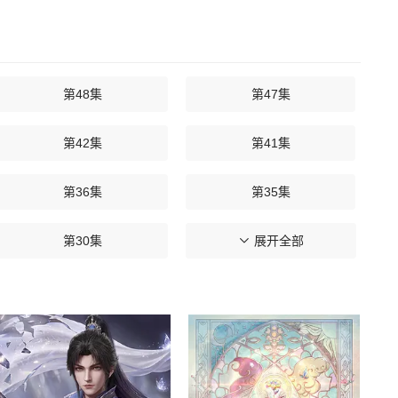
第48集
第47集
第42集
第41集
第36集
第35集
第30集
第29集
展开全部
第24集
第23集
第18集
第17集
第12集
第11集