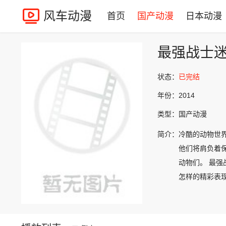
风车动漫
首页
国产动漫
日本动漫
最强战士
状态：
已完结
年份：
2014
类型：
国产动漫
简介：
冷酷的动物世
他们将肩负着
动物们。 最
怎样的精彩表