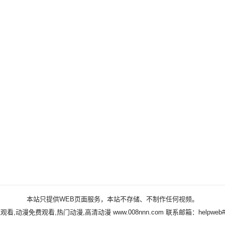
本站只提供WEB页面服务，本站不存储、不制作任何视频。
观看,动漫免费观看,热门动漫,高清动漫
www.008nnn.com
联系邮箱：helpweb#