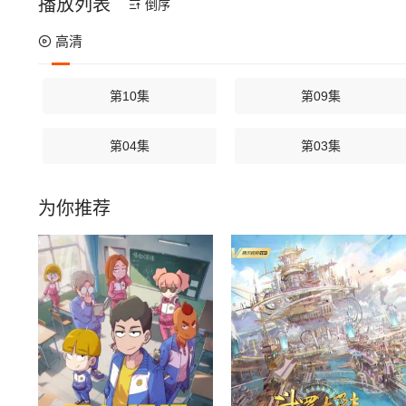
播放列表
倒序
高清
第10集
第09集
第04集
第03集
为你推荐