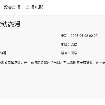
欧美动漫
动漫电影
歌动态漫
更新：
2026-06-02 00:00
地区：
大陆
产动漫
语言：
国语
帝国公主希尔娜，在年幼时偶然邂逅了来自北方王国的质子拉提奥。两人