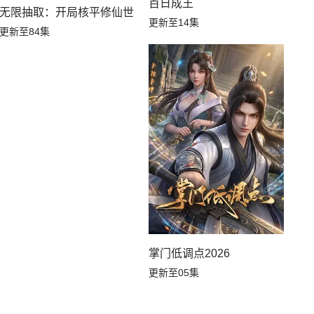
百日成王
无限抽取：开局核平修仙世界动态漫画
更新至14集
更新至84集
掌门低调点2026
更新至05集