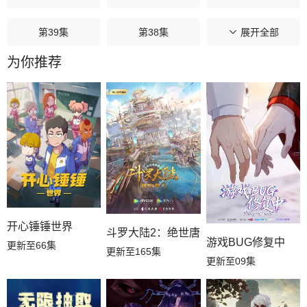
第39集
第38集
第37集
展开全部
为你推荐
第36集
第35集
第34集
第33集
第32集
第31集
第30集
第29集
第28集
第27集
第26集
第25集
第24集
第23集
第22集
开心锤锤世界
斗罗大陆2：绝世唐门
游戏BUG修复中
更新至66集
更新至165集
第21集
第20集
第19集
更新至09集
第18集
第17集
第16集