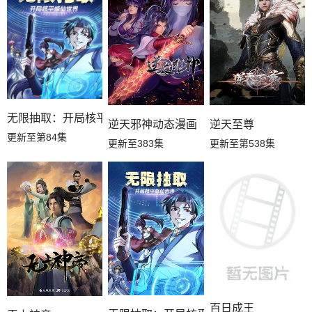
第15集
第14集
第13集
第12集
第11集
第10集
第09集
第08集
第07集
无限抽取：开局核平修仙世界动态漫
逆天邪神动态漫画
逆天至尊
更新至第84集
第06集
第05集
第04集
更新至383集
更新至第538集
第03集
第02集
第01集
百日成王