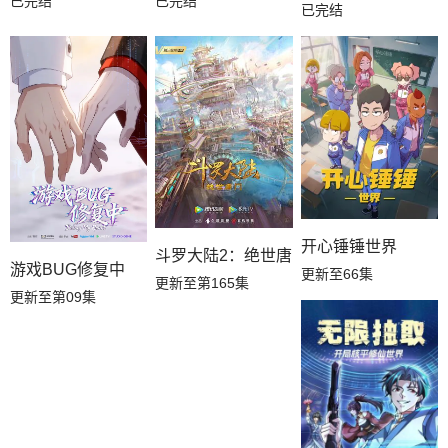
已完结
已完结
已完结
开心锤锤世界
斗罗大陆2：绝世唐门
游戏BUG修复中
更新至66集
更新至第165集
更新至第09集