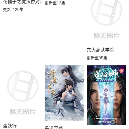
花仙子之魔法香对论
更新至12集
更新至20集
东大高武学院
更新至05集
盗妖行
丹道至尊