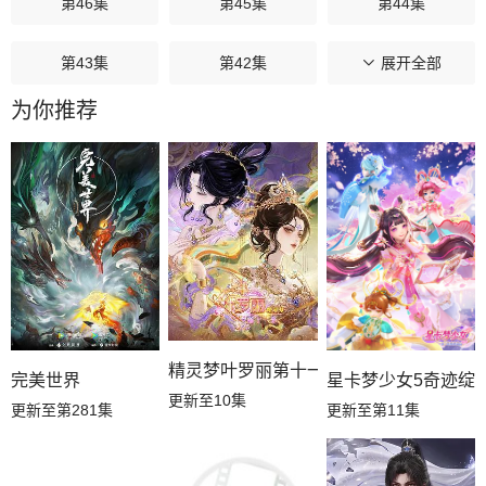
第46集
第45集
第44集
第43集
第42集
第41集
展开全部
为你推荐
第40集
第39集
第38集
第37集
第36集
第35集
第34集
第33集
第32集
第31集
第30集
第29集
第28集
第27集
第26集
精灵梦叶罗丽第十一季（下）
星卡梦少女5奇迹绽
完美世界
更新至10集
更新至第11集
更新至第281集
第25集
第24集
第23集
第22集
第21集
第20集