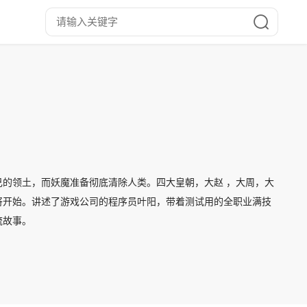
的领土，而妖魔准备彻底清除人类。四大皇朝，大赵 ，大周，大
将开始。讲述了游戏公司的程序员叶阳，带着测试用的全职业满技
流故事。