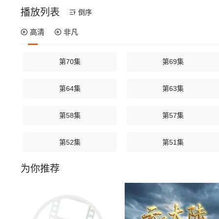
播放列表
倒序
高清
非凡
第70集
第69集
第64集
第63集
第58集
第57集
第52集
第51集
为你推荐
第46集
第45集
第40集
第39集