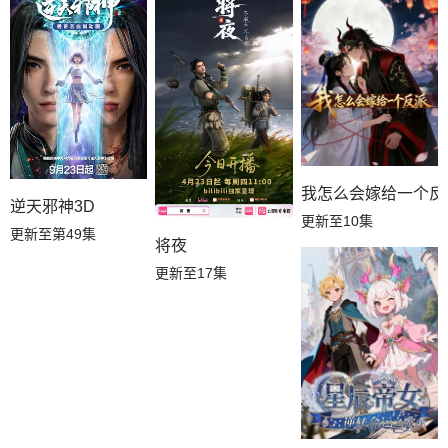
第83集
第82集
第81集
第80集
第79集
第78集
第77集
第76集
第75集
我怎么会嫁给一个反
第74集
第73集
第72集
逆天邪神3D
更新至10集
更新至第49集
将夜
第71集
第70集
第69集
更新至17集
第68集
第67集
第66集
第65集
第64集
第63集
第62集
第61集
第60集