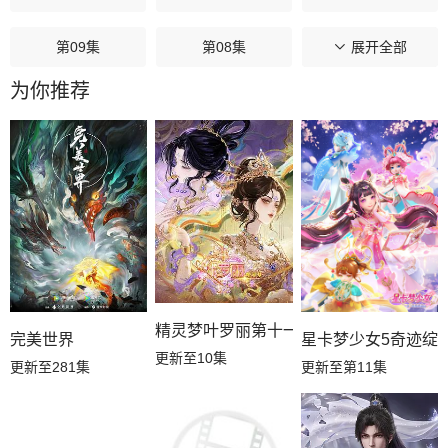
第09集
第08集
第07集
展开全部
为你推荐
第06集
第05集
第04集
第03集
第02集
第01集
精灵梦叶罗丽第十一季（下）
星卡梦少女5奇迹绽
完美世界
更新至10集
更新至第11集
更新至281集