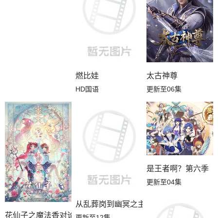
燃比娃
太古神尊
HD国语
更新至06集
是王者啊？第六季
更新至04集
从乱葬岗到幽冥之主
花仙子之魔法香对论
更新至12集