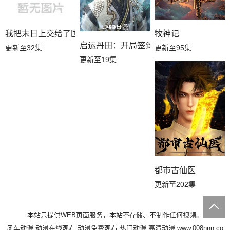
我把末日上交给了国家
牧神记
启运丹田：开局签到至尊丹田
更新至32集
更新至95集
更新至19集
都市古仙医
更新至202集
本站只提供WEB页面服务，本站不存储、不制作任何视频。
风车动漫,动漫在线观看,动漫免费观看,热门动漫,高清动漫
www.008nnn.co