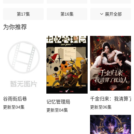
第17集
第16集
第15集
展开全部
为你推荐
第14集
第13集
第12集
第11集
第10集
第09集
第08集
第07集
第06集
第05集
第04集
第03集
第02集
第01集
谷雨街后巷
千金归来：我清算了
记忆管理局
更新至04集
更新至06集
更新至04集