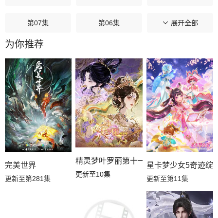
第07集
第06集
第05集
展开全部
为你推荐
第04集
第03集
第02集
第01集
精灵梦叶罗丽第十一季（下）
星卡梦少女5奇迹绽
完美世界
更新至10集
更新至第11集
更新至第281集