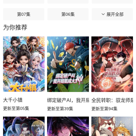
第07集
第06集
第05集
展开全部
为你推荐
第04集
第03集
第02集
第01集
大千小镇
绑定破产AI，我开局氪成大神动态漫
全民转职：驭龙师是
更新至第05集
更新至第39集
更新至第94集