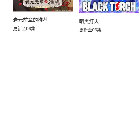
岩元前辈的推荐
暗黑灯火
更新至06集
更新至06集