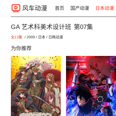
风车动漫
首页
国产动漫
日本动漫
GA 艺术科美术设计班
第07集
00:00 / 00:00
全13集
/
2009
/
日本
/
日韩动漫
为你推荐