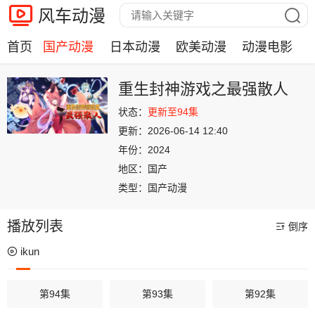
风车动漫
首页
国产动漫
日本动漫
欧美动漫
动漫电影
重生封神游戏之最强散人
状态：
更新至94集
更新：
2026-06-14 12:40
年份：
2024
地区：
国产
类型：
国产动漫
播放列表
倒序
ikun
第94集
第93集
第92集