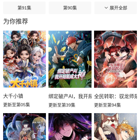
第91集
第90集
第89集
展开全部
为你推荐
第88集
第87集
第86集
第85集
第84集
第83集
第82集
第81集
第80集
第79集
第78集
第77集
第76集
第75集
第74集
大千小镇
绑定破产AI，我开局氪成大神动态漫
全民转职：驭龙师是
更新至第05集
更新至第39集
更新至第94集
第73集
第72集
第71集
第70集
第69集
第68集