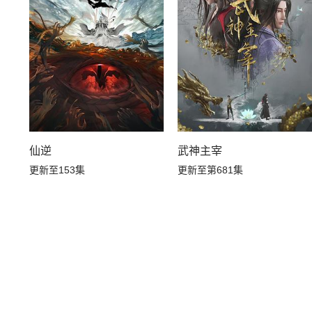
第240集
第239集
第234集
第233集
第228集
第227集
第222集
第221集
仙逆
武神主宰
第216集
第215集
更新至153集
更新至第681集
第210集
第209集
第204集
第203集
第198集
第197集
第192集
第191集