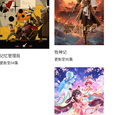
第236集
第235集
第230集
第229集
第224集
第223集
第218集
第217集
牧神记
记忆管理局
第212集
第211集
更新至95集
更新至04集
第206集
第205集
第200集
第199集
第194集
第193集
第188集
第187集