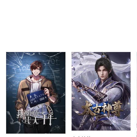
第184集
第183集
第178集
第177集
第172集
第171集
第166集
第165集
第160集
第159集
第154集
第153集
第148集
第147集
第142集
第141集