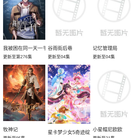
第180集
第179集
第178集
第177集
第176集
第175集
我被困在同一天一千年动态漫
谷雨街后巷
记忆管理局
第174集
第173集
第172集
更新至第276集
更新至04集
更新至04集
第171集
第170集
第169集
第168集
第167集
第166集
第165集
第164集
第163集
第162集
第161集
第160集
牧神记
小星帽尼欧欧
星卡梦少女5奇迹绽放
第159集
第158集
第157集
更新至95集
更新至21集