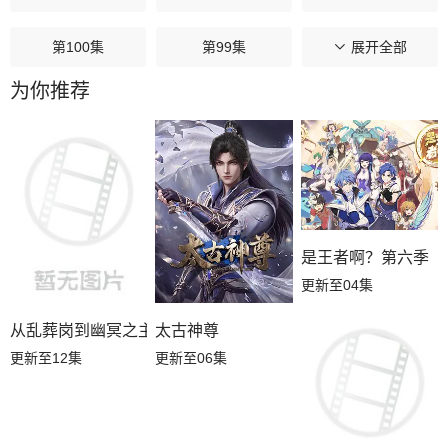
第100集
第99集
第98集
展开全部
为你推荐
第97集
第96集
第95集
第94集
第93集
第92集
第91集
第90集
第89集
是王者啊？第六季
第88集
第87集
第86集
更新至04集
第85集
第84集
第83集
从乱葬岗到幽冥之主
太古神尊
更新至12集
更新至06集
第82集
第81集
第80集
第79集
第78集
第77集