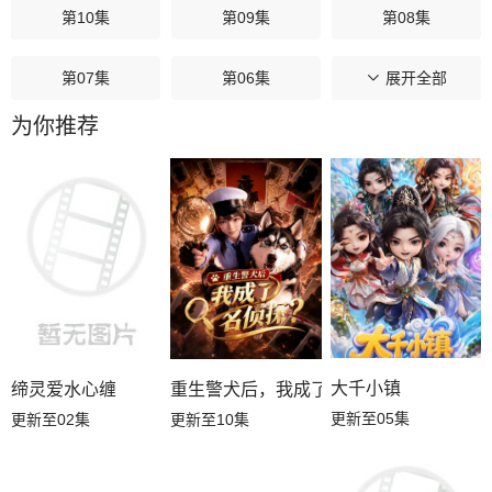
第10集
第09集
第08集
第07集
第06集
第05集
展开全部
为你推荐
第04集
第03集
第02集
第01集
大千小镇
缔灵爱水心缠
重生警犬后，我成了名侦探？
更新至05集
更新至02集
更新至10集