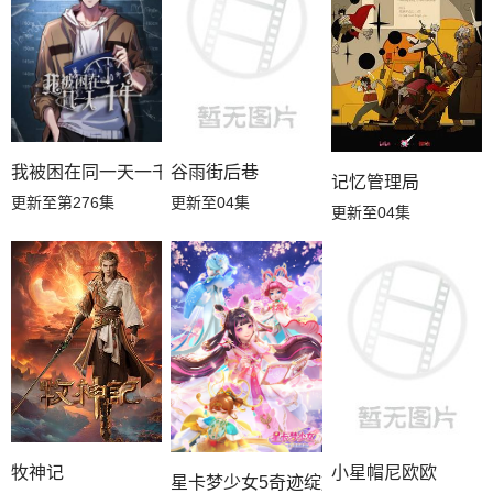
第28集
第27集
第26集
第25集
第24集
第23集
第22集
第21集
第20集
我被困在同一天一千年动态漫
谷雨街后巷
记忆管理局
更新至第276集
更新至04集
更新至04集
第19集
第18集
第17集
第16集
第15集
第14集
第13集
第12集
第11集
第10集
第09集
第08集
第07集
第06集
第05集
牧神记
小星帽尼欧欧
星卡梦少女5奇迹绽放