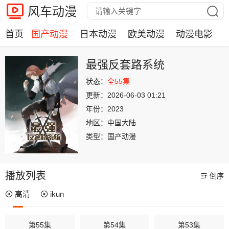
风车动漫
首页
国产动漫
日本动漫
欧美动漫
动漫电影
最强反套路系统
状态：
全55集
更新：
2026-06-03 01:21
年份：
2023
地区：
中国大陆
类型：
国产动漫
播放列表
倒序
高清
ikun
第55集
第54集
第53集