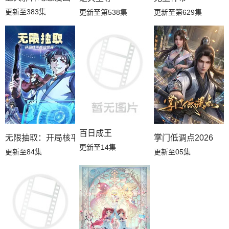
更新至383集
更新至第538集
更新至第629集
百日成王
无限抽取：开局核平修仙世界动态漫画
掌门低调点2026
更新至14集
更新至84集
更新至05集