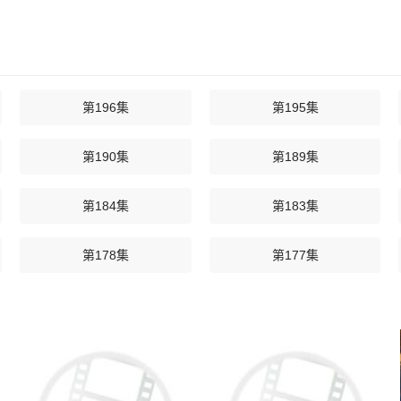
第196集
第195集
第190集
第189集
第184集
第183集
第178集
第177集
第172集
第171集
第166集
第165集