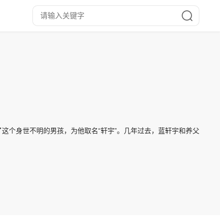
这个身世不明的男孩，为他取名“轩宇”。几年过去，蓝轩宇和养父