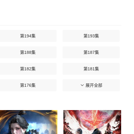
第194集
第193集
第188集
第187集
第182集
第181集
第176集
第175集
展开全部
第170集
第169集
第164集
第163集