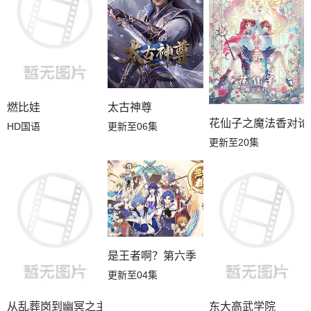
第77集
第76集
第75集
第74集
第73集
第72集
第71集
第70集
第69集
燃比娃
太古神尊
花仙子之魔法香对论
HD国语
更新至06集
第68集
第67集
第66集
更新至20集
第65集
第64集
第63集
第62集
第61集
第60集
第59集
第58集
第57集
是王者啊？第六季
更新至04集
第56集
第55集
第54集
从乱葬岗到幽冥之主
东大高武学院