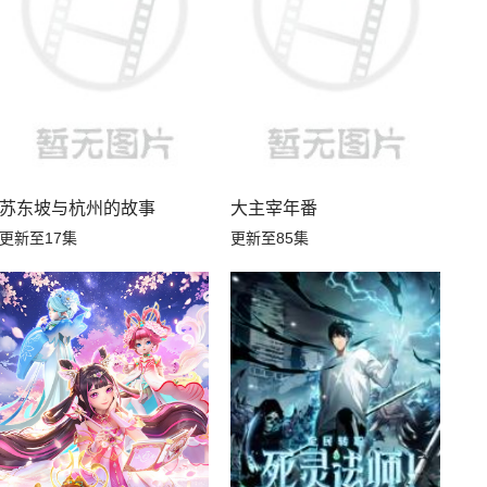
第44集
第43集
第38集
第37集
第32集
第31集
苏东坡与杭州的故事
大主宰年番
第26集
第25集
更新至17集
更新至85集
第20集
第19集
第14集
第13集
第08集
第07集
第02集
第01集