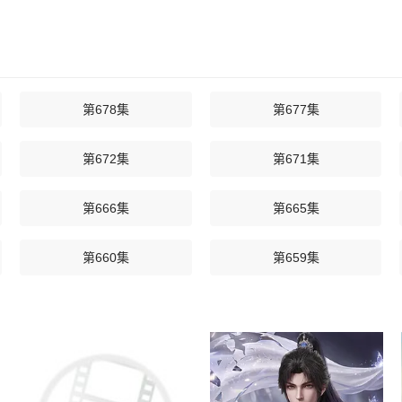
第678集
第677集
第672集
第671集
第666集
第665集
第660集
第659集
第654集
第653集
第648集
第647集