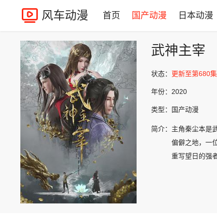
风车动漫
首页
国产动漫
日本动漫
武神主宰
状态：
更新至第680集
年份：
2020
类型：
国产动漫
简介：
主角秦尘本是
偏僻之地，一
重写望日的强