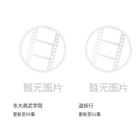
第590集
第589集
第584集
第583集
第578集
第577集
第572集
第571集
第566集
第565集
第560集
第559集
东大高武学院
盗妖行
更新至05集
更新至51集
第554集
第553集
第548集
第547集