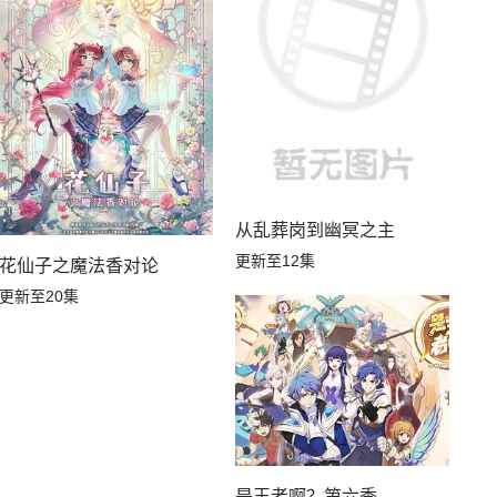
第640集
第639集
第634集
第633集
第628集
第627集
第622集
第621集
从乱葬岗到幽冥之主
第616集
第615集
更新至12集
花仙子之魔法香对论
更新至20集
第610集
第609集
第604集
第603集
第598集
第597集
第592集
第591集
是王者啊？第六季