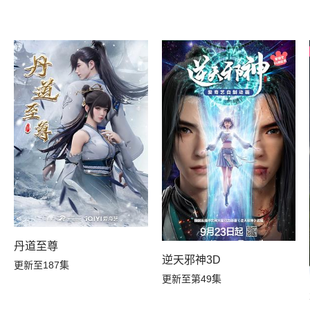
第588集
第587集
第582集
第581集
第576集
第575集
第570集
第569集
第564集
第563集
第558集
第557集
丹道至尊
逆天邪神3D
第552集
第551集
更新至187集
更新至第49集
第546集
第545集