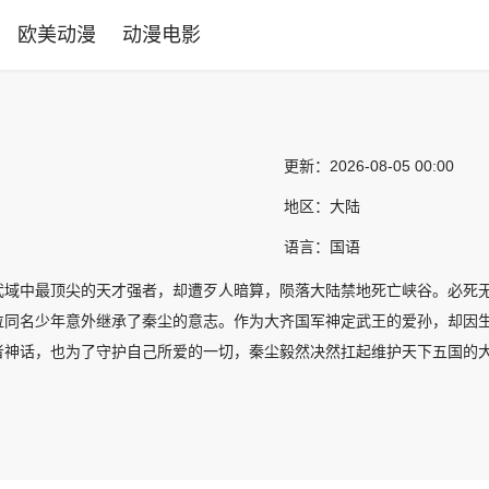
欧美动漫
动漫电影
更新：
2026-08-05 00:00
地区：
大陆
语言：
国语
武域中最顶尖的天才强者，却遭歹人暗算，陨落大陆禁地死亡峡谷。必死无
位同名少年意外继承了秦尘的意志。作为大齐国军神定武王的爱孙，却因生
者神话，也为了守护自己所爱的一切，秦尘毅然决然扛起维护天下五国的