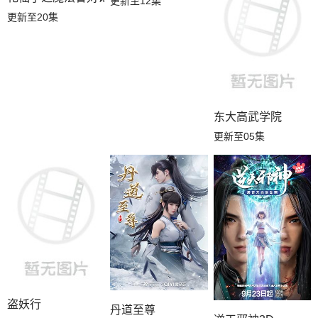
更新至12集
更新至20集
第42集
第41集
第40集
第39集
第38集
第37集
第36集
第35集
第34集
东大高武学院
更新至05集
第33集
第32集
第31集
第30集
第29集
第28集
第27集
第26集
第25集
第24集
第23集
第22集
第21集
第20集
第19集
盗妖行
丹道至尊