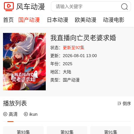
风车动漫
首页
国产动漫
日本动漫
欧美动漫
动漫电影
我直播向亡灵老婆求婚
状态：
更新至92集
更新：
2026-08-01 13:00
年份：
2025
地区：
大陆
类型：
国产动漫
播放列表
倒序
高清
ikun
第93集
第92集
第91集