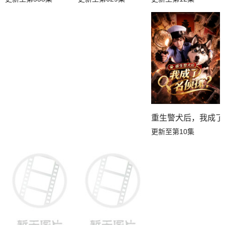
第138集
第137集
第136集
第135集
第134集
第133集
第132集
第131集
第130集
第129集
第128集
第127集
重生警犬后，我成了
第126集
第125集
第124集
更新至第10集
第123集
第122集
第121集
第120集
第119集
第118集
第117集
第116集
第115集