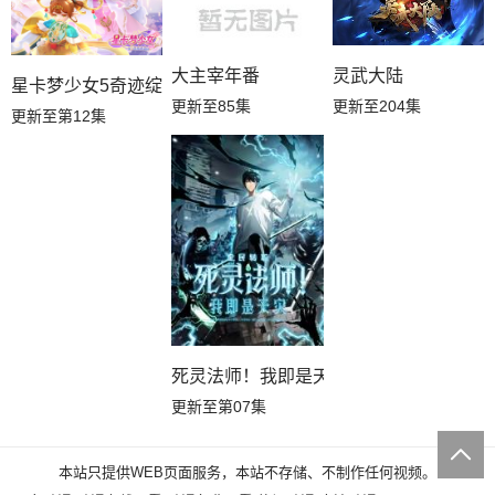
第596集
第595集
第594集
大主宰年番
灵武大陆
星卡梦少女5奇迹绽放
第593集
第592集
第591集
更新至85集
更新至204集
更新至第12集
第590集
第589集
第588集
第587集
第586集
第585集
第584集
第583集
第582集
第581集
第580集
第579集
死灵法师！我即是天灾
第578集
第577集
第576集
更新至第07集
第575集
第574集
第573集
本站只提供WEB页面服务，本站不存储、不制作任何视频。