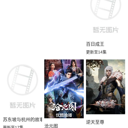
第644集
第643集
第642集
第641集
第640集
第639集
百日成王
第638集
第637集
第636集
更新至14集
第635集
第634集
第633集
第632集
第631集
第630集
第629集
第628集
第627集
第626集
第625集
第624集
苏东坡与杭州的故事
逆天至尊
第623集
第622集
第621集
沧元图
更新至17集